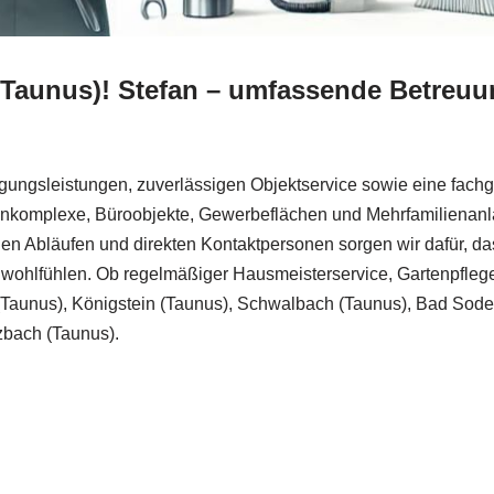
(Taunus)! Stefan – umfassende Betreuu
ngsleistungen, zuverlässigen Objektservice sowie eine fachge
nkomplexe, Büroobjekte, Gewerbeflächen und Mehrfamilienanlag
n Abläufen und direkten Kontaktpersonen sorgen wir dafür, dass
 wohlfühlen. Ob regelmäßiger Hausmeisterservice, Gartenpfle
rg (Taunus), Königstein (Taunus), Schwalbach (Taunus), Bad Sod
zbach (Taunus).