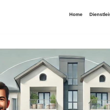
Home
Dienstle
Home
 (Taunus) bei ✅HausmeisterService25 als auch ✓Gartenpfle
 ✓Gartenpflege, ✓Hausmeisterdienste, ✓Tiefgaragenreinig
hr Wegbereiter ✉.