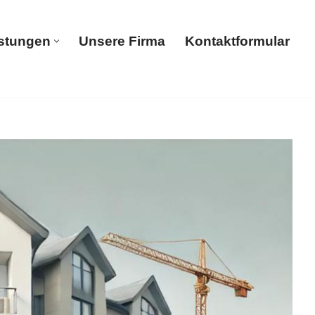
istungen
Unsere Firma
Kontaktformular
Dienstleistungen
Unsere Firma
Kontaktformular
ge, Tiefgaragenreinigung, Gebäudereinigung,
ung oder ✓Hochdruckreinigung in Kronberg (Taunus)