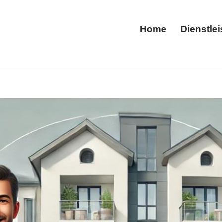
Home
Dienstle
Home
) bei ✅HausmeisterService25 oder ✓Gartenpflege, Gebäude
eisterdienste, ✓Tiefgaragenreinigung als auch ✓Hochdruck
u neuen Möglichkeiten ✉.