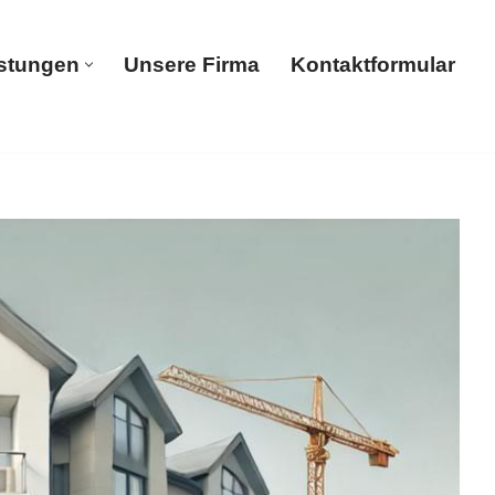
istungen
Unsere Firma
Kontaktformular
Dienstleistungen
Unsere Firma
Kontaktformular
reinigung, Tiefgaragenreinigung, Hochdruckreinigung
reinigung – finden Sie ➡️ HausmeisterService25, Ihr