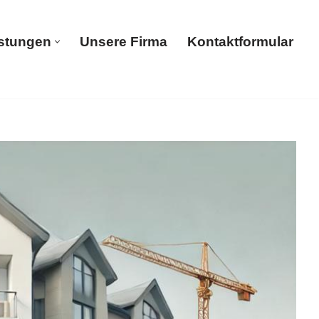
istungen
Unsere Firma
Kontaktformular
Dienstleistungen
Unsere Firma
Kontaktformular
artenpflege, Tiefgaragenreinigung,
nigung oder ✓Hochdruckreinigung in Griesheim? ➡️