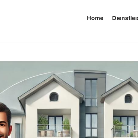
Home
Dienstle
Home
riesheim zu Hausmeisterdienste oder ✓Gebäudereinigung, G
g, ✓Gartenpflege, ✓Hausmeisterdienste, ✓Tiefgaragenrei
 auf Sie ✉.