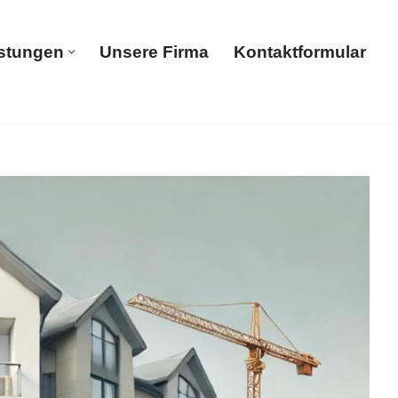
istungen
Unsere Firma
Kontaktformular
Dienstleistungen
Unsere Firma
Kontaktformular
bäudereinigung, Tiefgaragenreinigung,
nigung als auch ✓Hochdruckreinigung in 55116 Mainz –