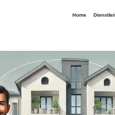
Home
Dienstle
Home
5 für Mainz für Hausmeisterdienste und ✓Gartenpflege, Ge
nste, ✓Gebäudereinigung, ✓Gartenpflege, ✓Tiefgaragenrei
hre Begeisterung ✉.